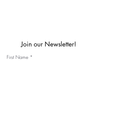
Join our Newsletter!
First Name
Last Name
©2023 آي كي سي