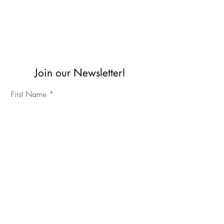
Join our Newsletter!
First Name
Last Name
©2023 آي كي سي