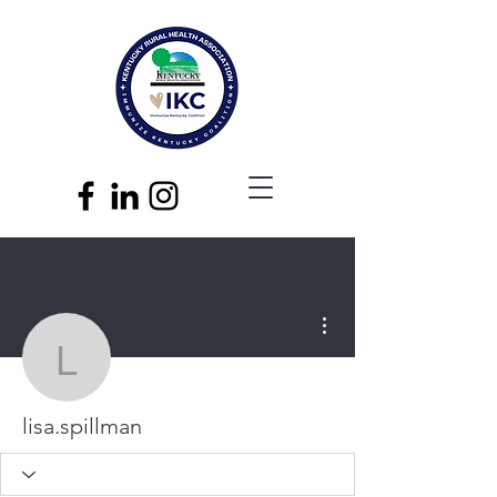
More actions
lisa.spillman
lisa.spillman