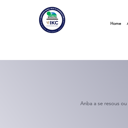
Home
Anba a se resous ou f