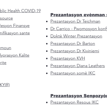
blic Health COVID-19
Prezantasyon evènman
esource
Prezantasyon Dr Teichman
Jesyon Finansye
Dr Carrico - Pwomosyon konf
nifikasyon sante
Doktè Winter Prezantasyon
Prezantasyon Dr Barton
Timoun
Prezantasyon Dr Kiviniemi
yorasyon Kalite
Prezantasyon KVH
rite
Prezantasyon Diana Leathers
Prezantasyon somè IKC
(KYIR)
Prezantasyon Senpozyò
Prezantasyon Resous IKC