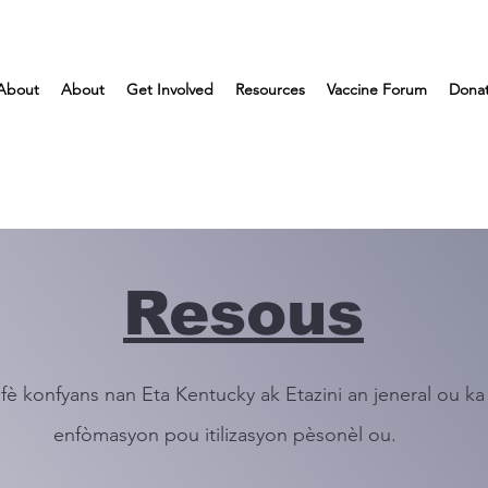
About
About
Get Involved
Resources
Vaccine Forum
Dona
Resous
è konfyans nan Eta Kentucky ak Etazini an jeneral ou ka 
enfòmasyon pou itilizasyon pèsonèl ou.