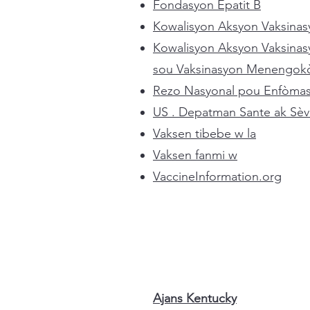
Fondasyon Epatit B
Kowalisyon Aksyon Vaksinas
Kowalisyon Aksyon Vaksinas
sou Vaksinasyon Menengok
Rezo Nasyonal pou Enfòmas
US . Depatman Sante ak Sèv
Vaksen tibebe w la
Vaksen fanmi w
VaccineInformation.org
Ajans Kentucky