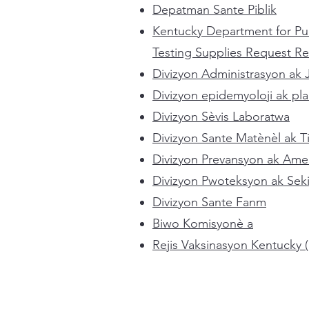
Depatman Sante Piblik
Kentucky Department for Pu
Testing Supplies Request R
Divizyon Administrasyon ak 
Divizyon epidemyoloji ak pla
Divizyon Sèvis Laboratwa
Divizyon Sante Matènèl ak 
Divizyon Prevansyon ak Amel
Divizyon Pwoteksyon ak Seki
Divizyon Sante Fanm
Biwo Komisyonè a
Rejis Vaksinasyon Kentucky 