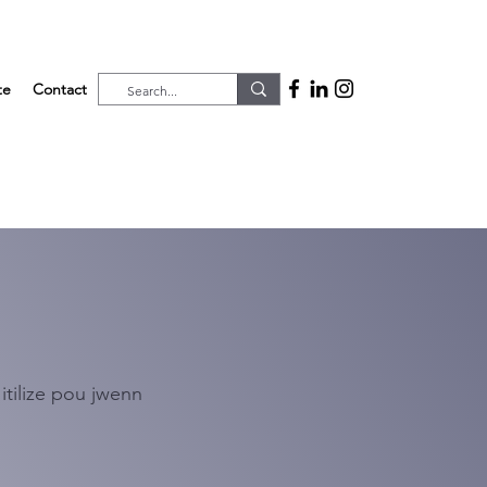
te
Contact
itilize pou jwenn