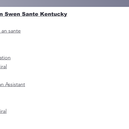
n Swen Sante Kentucky
 an sante
ation
ral
n Assistant
ral