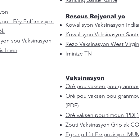
Ranking Sante Konte
yon
Resous Rejyonal yo
yon - Fèy Enfòmasyon
Kowalisyon Vaksinasyon India
òk
Kowalisyon Vaksinasyon Santr
yon sou Vaksinasyon
Rezo Vaksinasyon West Virgin
is Imen
Iminize TN
Vaksinasyon
Orè pou vaksen pou granmou
Orè pou vaksen pou granmo
(PDF)
Orè vaksen pou timoun (PDF)
Zouti Vaksinasyon Grip ak C
Egzanp Lèt Ekspozisyon MU