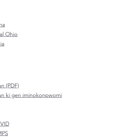
na
al Ohio
ia
n (PDF)
un ki gen iminokonpwomi
OVID
MPS