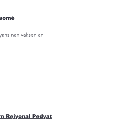
 somè
yans nan vaksen an
m Rejyonal Pedyat