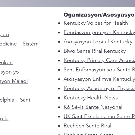
Òganizasyon/Asosyasyo
Kentucky Voices for Health
Fondasyon pou yon Kentucky
atri
Asosyasyon Lopital Kentucky
edicine – Sistèm
Biwo Sante Riral Kentucky
Kentucky Primary Care Associ
riken
Sant Enfòmasyon sou Sante Ri
asyon yo
Asosyasyon Enfimyè Kentucky
syon Maladi
Kentucky Academy of Physicia
Kentucky Health News
elphia – Sant
Kò Sèvis Sante Nasyonal
UK Sant Ekselans nan Sante Ri
p la
Rechèch Sante Riral